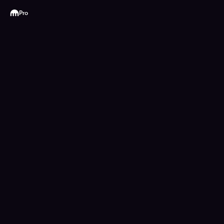
Kraken
Pro