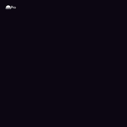
Kraken
Pro