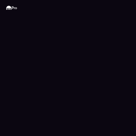
Kraken
Pro