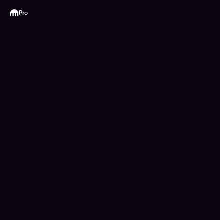
Kraken
Pro