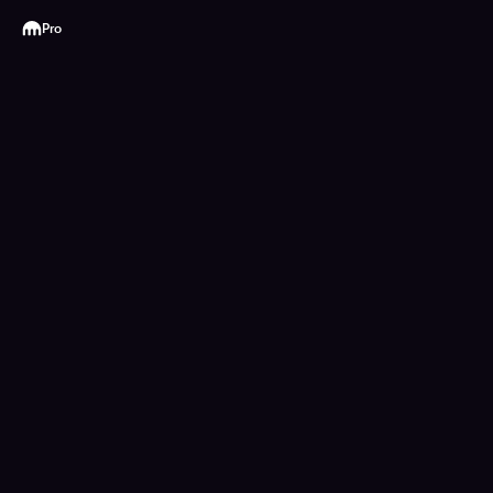
Kraken
Pro