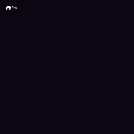
Kraken
Pro