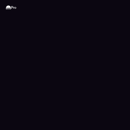
Kraken
Pro