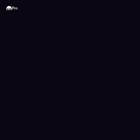
Kraken
Pro