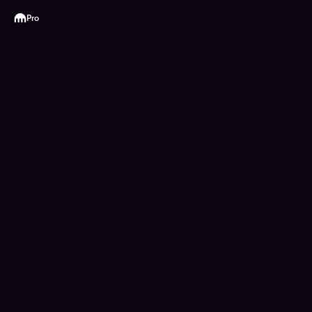
Kraken
Pro