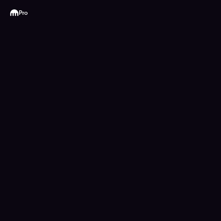
Kraken
Pro