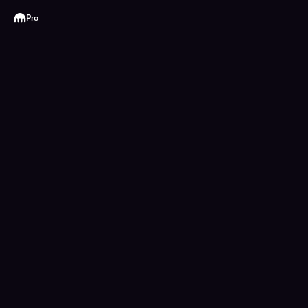
Kraken
Pro