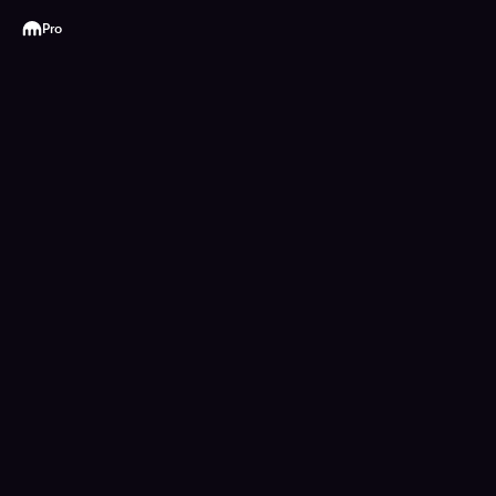
Kraken
Pro