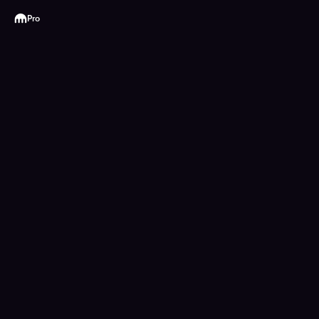
Kraken
Pro