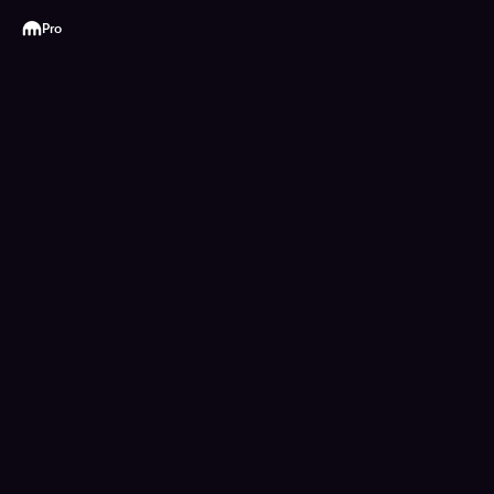
Kraken
Pro