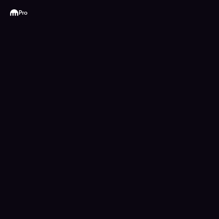
Kraken
Pro