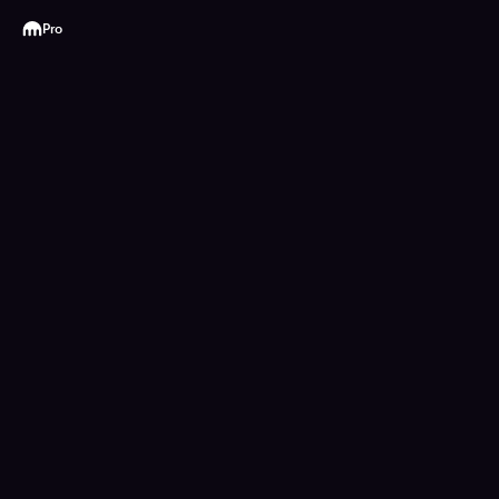
Kraken
Pro