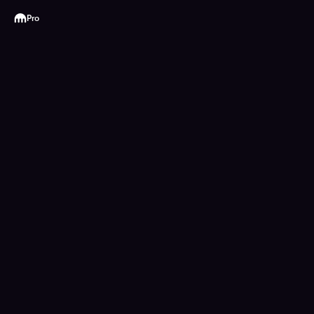
Kraken
Pro