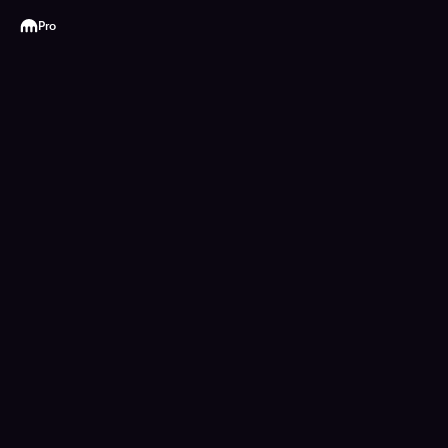
Kraken
Pro