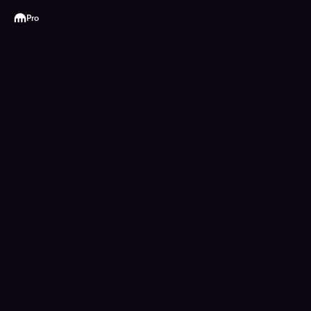
Kraken
Pro