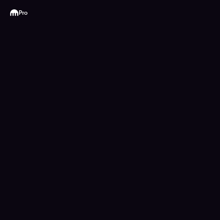
Kraken
Pro