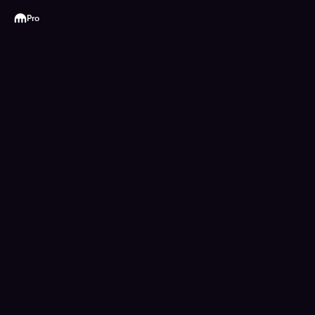
Kraken
Pro