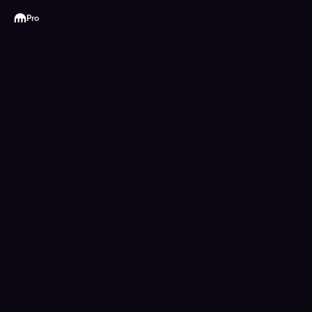
Kraken
Pro