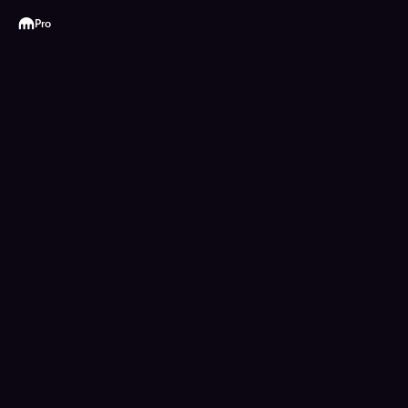
Kraken
Pro