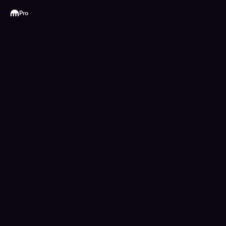
Kraken
Pro