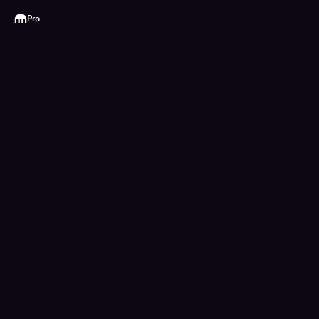
Kraken
Pro