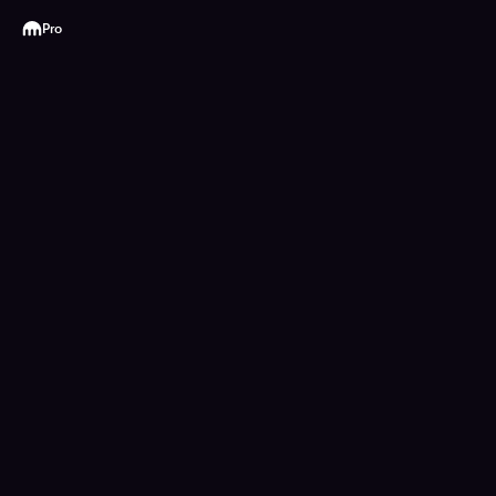
Kraken
Pro