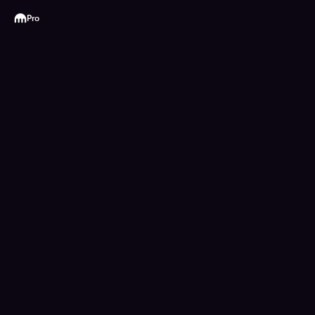
Kraken
Pro