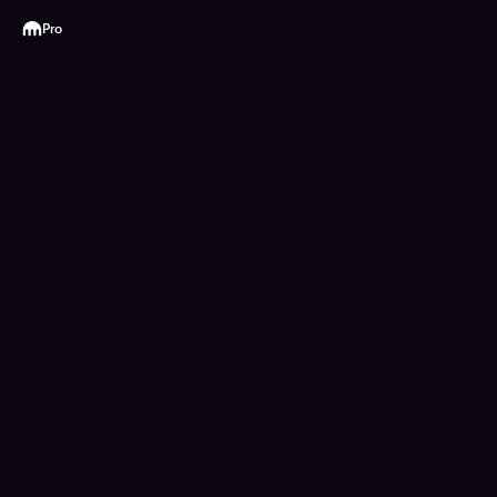
Kraken
Pro