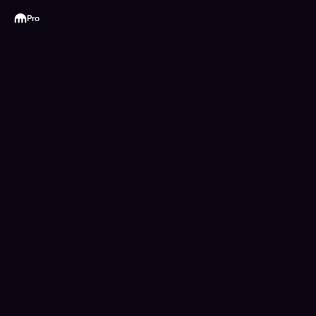
Kraken
Pro