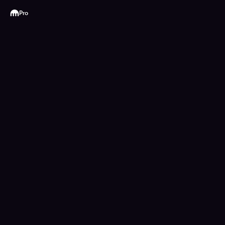
Kraken
Pro