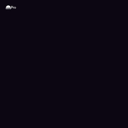
Kraken
Pro