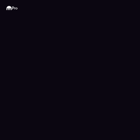
Kraken
Pro