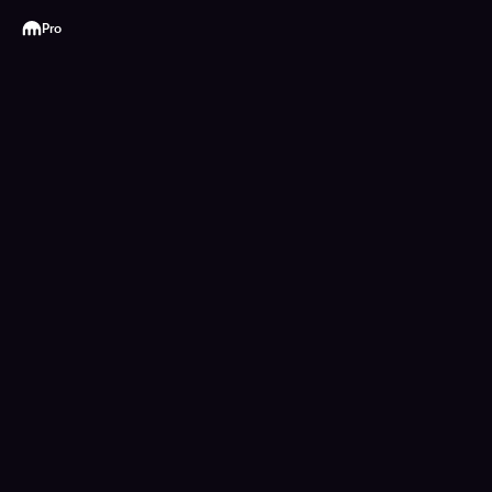
Kraken
Pro