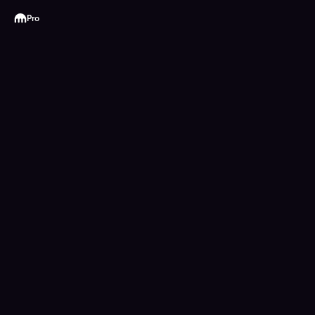
Kraken
Pro