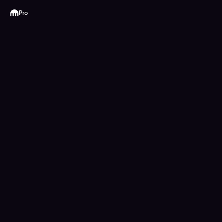
Kraken
Pro