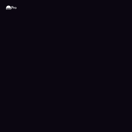
Kraken
Pro