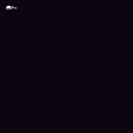
Kraken
Pro