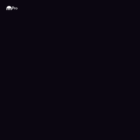
Kraken
Pro