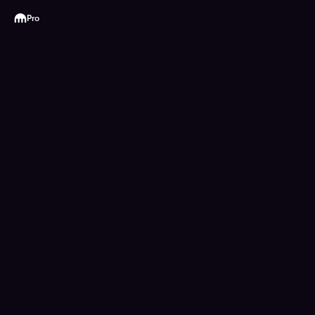
Kraken
Pro