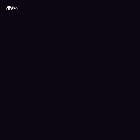
Kraken
Pro