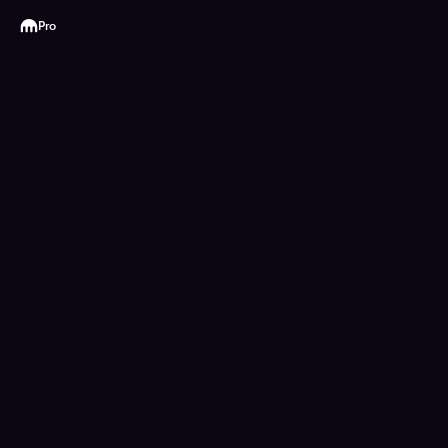
Kraken
Pro