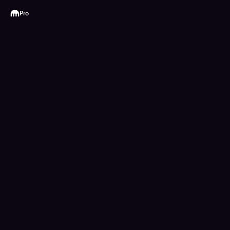
Kraken
Pro