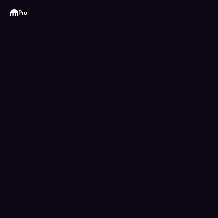
Kraken
Pro