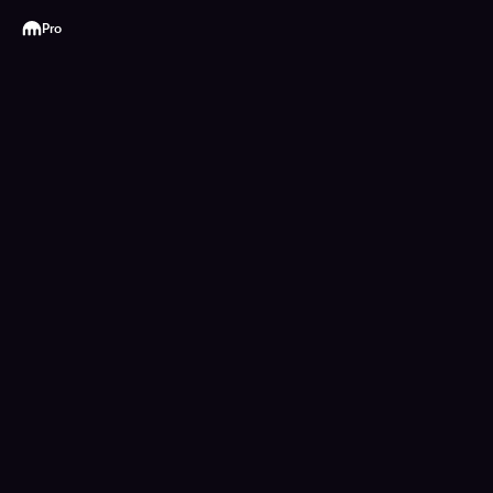
Kraken
Pro