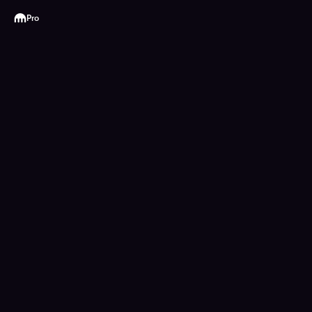
Kraken
Pro