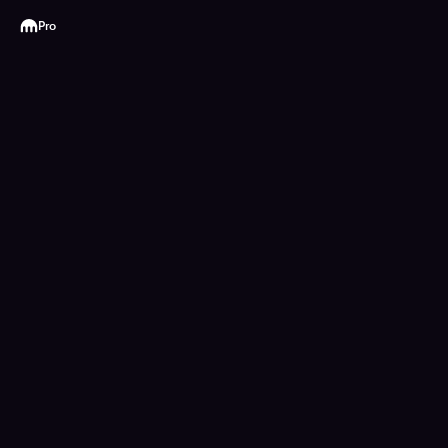
Kraken
Pro