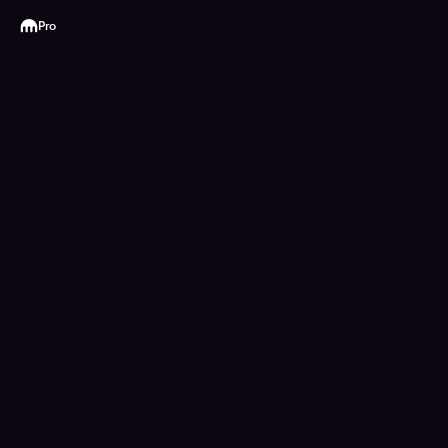
Kraken
Pro