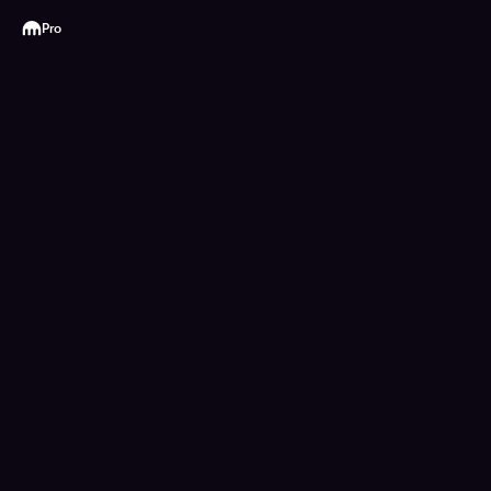
Kraken
Pro