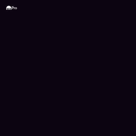
Kraken
Pro