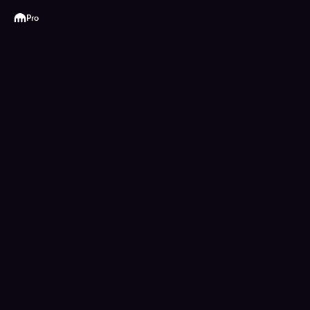
Kraken
Pro